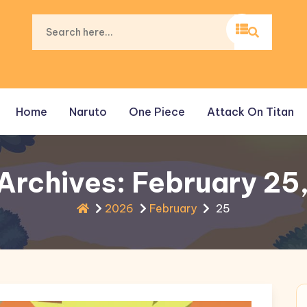
Home
Naruto
One Piece
Attack On Titan
 Archives: February 25
2026
February
25