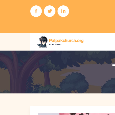
Skip
to
content