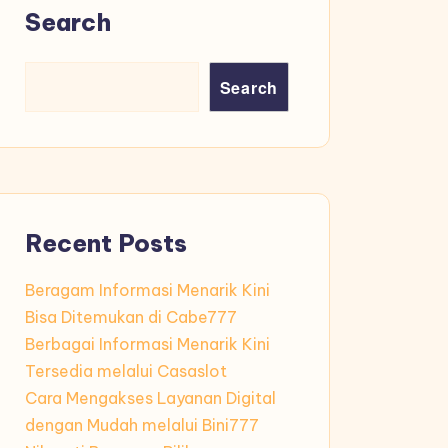
Search
Search
Recent Posts
Beragam Informasi Menarik Kini
Bisa Ditemukan di Cabe777
Berbagai Informasi Menarik Kini
Tersedia melalui Casaslot
Cara Mengakses Layanan Digital
dengan Mudah melalui Bini777