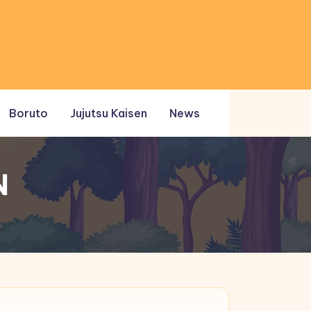
Boruto
Jujutsu Kaisen
News
N