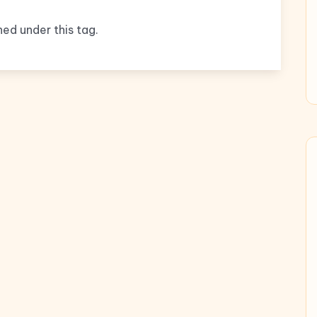
hed under this tag.